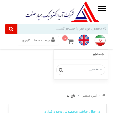
۰
ورود به حساب کاربری
Alarm
Annunciator
جستجو
Signal
Indicator
تجهیزات
جانبی
ریل
برد
تابلویی
تاچ پد
کیبرد صنعتی
کیبرد
صنعتی
در حال حاضر محصولی وجود ندارد